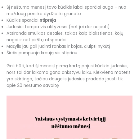
Šį nėštumo mėnesį tavo kūdikis labai sparčiai auga – nuo
maždaug persiko dydžio iki granato
Kūdikis sparčiai
stiprėja
Judesiai tampa vis aktyvesni (net jei dar nejauti)
Atsiranda smulkios detalės, tokios kaip blakstienos, kojų
nagai ir net pirštų atspaudai
Mažylis jau gali judinti rankas ir kojas, čiulpti nykštį
Širdis pumpuoja kraują vis stipriau
Gali būti, kad šį mėnesį pirmą kartą pajusi kūdikio judesius,
nors tai dar laikoma gana ankstyvu laiku. Kiekviena moteris
yra skirtinga, tačiau daugelis judesius pradeda jausti tik
apie 20 nėštumo savaitę.