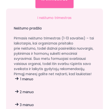
I nėštumo trimestras
Nėštumo pradžia
Pirmasis nėštumo trimestras (1-13 savaitės) – tai
laikotarpis, kai organizmas prisitaiko
prie nėštumo, todėl dažnai pasireiškia nuovargis,
pykinimas ir hormonų sukelti emociniai
svyravimai. Šiuo metu formuojasi svarbiausi
vaisiaus organai, todėl itin svarbu rūpintis savo
sveikata ir laikytis gydytojų rekomendacijų.
Pirmąjį mėnesį galite net neįtarti, kad laukiatės!
1 mėnuo
2 mėnuo
3 mėnuo