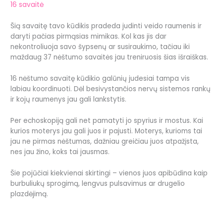
16 savaitė
Šią savaitę tavo kūdikis pradeda judinti veido raumenis ir
daryti pačias pirmąsias mimikas. Kol kas jis dar
nekontroliuoja savo šypsenų ar susiraukimo, tačiau iki
maždaug 37 nėštumo savaitės jau treniruosis šias išraiškas.
16 nėštumo savaitę kūdikio galūnių judesiai tampa vis
labiau koordinuoti. Dėl besivystančios nervų sistemos rankų
ir kojų raumenys jau gali lankstytis.
Per echoskopiją gali net pamatyti jo spyrius ir mostus. Kai
kurios moterys jau gali juos ir pajusti. Moterys, kurioms tai
jau ne pirmas nėštumas, dažniau greičiau juos atpažįsta,
nes jau žino, koks tai jausmas.
Šie pojūčiai kiekvienai skirtingi – vienos juos apibūdina kaip
burbuliukų sprogimą, lengvus pulsavimus ar drugelio
plazdėjimą.