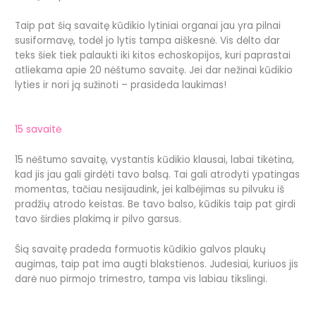
Taip pat šią savaitę kūdikio lytiniai organai jau yra pilnai
susiformavę, todėl jo lytis tampa aiškesnė. Vis dėlto dar
teks šiek tiek palaukti iki kitos echoskopijos, kuri paprastai
atliekama apie 20 nėštumo savaitę. Jei dar nežinai kūdikio
lyties ir nori ją sužinoti – prasideda laukimas!
15 savaitė
15 nėštumo savaitę, vystantis kūdikio klausai, labai tikėtina,
kad jis jau gali girdėti tavo balsą. Tai gali atrodyti ypatingas
momentas, tačiau nesijaudink, jei kalbėjimas su pilvuku iš
pradžių atrodo keistas. Be tavo balso, kūdikis taip pat girdi
tavo širdies plakimą ir pilvo garsus.
Šią savaitę pradeda formuotis kūdikio galvos plaukų
augimas, taip pat ima augti blakstienos. Judesiai, kuriuos jis
darė nuo pirmojo trimestro, tampa vis labiau tikslingi.