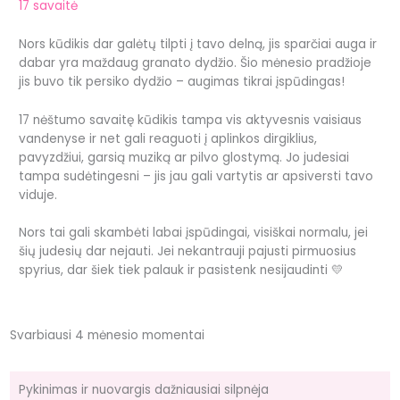
17 savaitė
Nors kūdikis dar galėtų tilpti į tavo delną, jis sparčiai auga ir
dabar yra maždaug granato dydžio. Šio mėnesio pradžioje
jis buvo tik persiko dydžio – augimas tikrai įspūdingas!
17 nėštumo savaitę kūdikis tampa vis aktyvesnis vaisiaus
vandenyse ir net gali reaguoti į aplinkos dirgiklius,
pavyzdžiui, garsią muziką ar pilvo glostymą. Jo judesiai
tampa sudėtingesni – jis jau gali vartytis ar apsiversti tavo
viduje.
Nors tai gali skambėti labai įspūdingai, visiškai normalu, jei
šių judesių dar nejauti. Jei nekantrauji pajusti pirmuosius
spyrius, dar šiek tiek palauk ir pasistenk nesijaudinti 💛
Svarbiausi 4 mėnesio momentai
Pykinimas ir nuovargis dažniausiai silpnėja