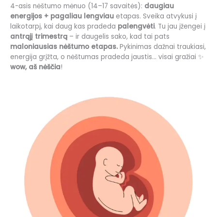
4-asis nėštumo mėnuo (14–17 savaitės):
daugiau
energijos + pagaliau lengviau
etapas. Sveika atvykusi į
laikotarpį, kai daug kas pradeda
palengvėti
. Tu jau įžengei į
antrąjį trimestrą
– ir daugelis sako, kad tai pats
maloniausias nėštumo etapas.
Pykinimas dažnai traukiasi,
energija grįžta, o nėštumas pradeda jaustis… visai gražiai ✨
wow, aš nėščia
!