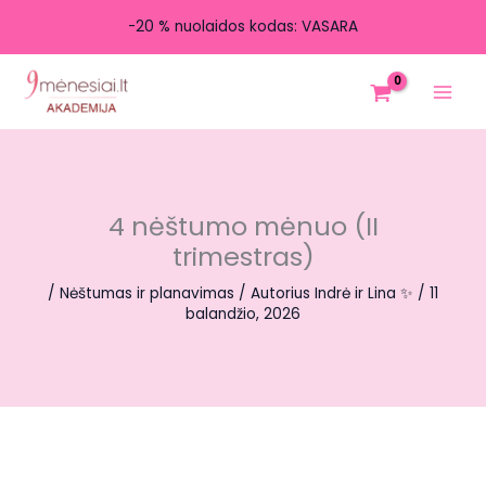
-20 % nuolaidos kodas: VASARA
Pereiti
prie
turinio
4 nėštumo mėnuo (II
trimestras)
/
Nėštumas ir planavimas
/ Autorius
Indrė ir Lina ✨
/
11
balandžio, 2026