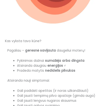
Kas vyksta tavo kūne?
Pagaliau –
geresnė savijauta
daugeliui moterų!
Pykinimas dažnai
sumažėja arba dingsta
Atsiranda daugiau
energijos
⚡
Pradeda matytis
nedidelis pilvukas
Atsiranda nauji simptomai:
Gali padidėti apetitas (ir noras užkandžiauti)
Gali jausti tempimą pilvo apačioje (gimda auga)
Gali jausti lengvus nugaros skausmus
Gali jausti galvos svaigimą