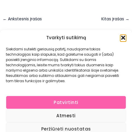
←
Ankstesnis Įrašas
Kitas Įrašas
→
Tvarkyti sutikimą
Siekdami suteikti geriausią patirtį, naudojame tokias
technologijas kaip slapukai, kad galėtume saugoti ir (arba)
pasiekti įrenginio informaciją. Sutikdami su šiomis
Apie mus
technologijomis, leisite mums tvarkyti tokius duomenis kaip
Kontaktai
naršymo elgsena arba unikalūs identifikatoriai šioje svetainėje.
Nesutikimas arba sutikimo atšaukimas gali neigiamai paveikti
Atsiliepimai
tam tikras funkcijas ir galimybes.
Paslaugų teikimo sąlygos ir taisyklės
Patvirtinti
Atmesti
Copyright © 2026
UAB "Stegus". Kodas: 302731213 PVM kodas:
LT100006689117. Verkių g. 29F, Vilnius, Tel.:
Peržiūrėti nuostatas