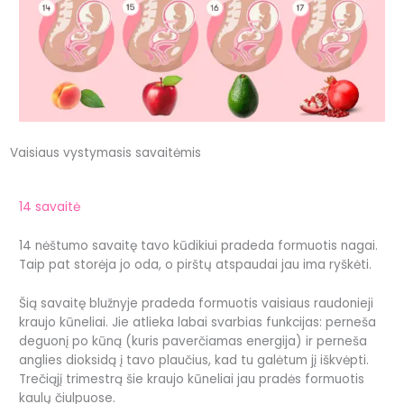
Vaisiaus vystymasis savaitėmis
14 savaitė
14 nėštumo savaitę tavo kūdikiui pradeda formuotis nagai.
Taip pat storėja jo oda, o pirštų atspaudai jau ima ryškėti.
Šią savaitę blužnyje pradeda formuotis vaisiaus raudonieji
kraujo kūneliai. Jie atlieka labai svarbias funkcijas: perneša
deguonį po kūną (kuris paverčiamas energija) ir perneša
anglies dioksidą į tavo plaučius, kad tu galėtum jį iškvėpti.
Trečiąjį trimestrą šie kraujo kūneliai jau pradės formuotis
kaulų čiulpuose.