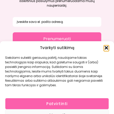
išskirtinius pasiūlymus prenumeruodama mūsų
naujienlaiškį.
Prenumeruoti
Tvarkyti sutikimą
Siekdami suteikti geriausią patirtį, naudojame tokias
technologijas kaip slapukai, kad galėtume saugoti ir (arba)
Apie mus
pasiekti įrenginio informaciją. Sutikdami su šiomis
Kontaktai
technologijomis, leisite mums tvarkyti tokius duomenis kaip
Atsiliepimai
naršymo elgsena arba unikalūs identifikatoriai šioje svetainėje.
Nesutikimas arba sutikimo atšaukimas gali neigiamai paveikti
Paslaugų teikimo sąlygos ir taisyklės
tam tikras funkcijas ir galimybes.
Patvirtinti
Copyright © 2026