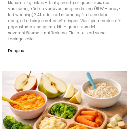
klausimu: ką rinktis – trintą maistą ar gabaliukus, dar
vadinamąjį kūdikio vadovaujamą maitinimą (BLW – baby-
led weaning)? Atrodo, kad nuomonių šia tema labai
daug, o kartais jos net prieštaringos. Vieni giria tyreles dėl
paprastumo ir saugumo, kiti – gabaliukus dėl
savarankiškumo ir natūralumo. Tiesa ta, kad vieno
teisingo kelio
Trintas
Daugiau
maistas
ar
gabaliukai
(BLW)
kūdikiui?