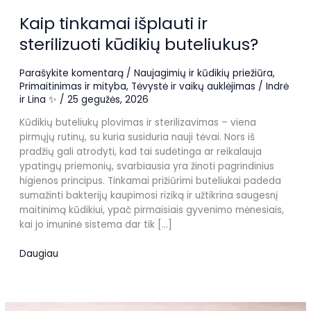
Kaip tinkamai išplauti ir
sterilizuoti kūdikių buteliukus?
Parašykite komentarą
/
Naujagimių ir kūdikių priežiūra
,
Primaitinimas ir mityba
,
Tėvystė ir vaikų auklėjimas
/
Indrė
ir Lina ✨
/
25 gegužės, 2026
Kūdikių buteliukų plovimas ir sterilizavimas – viena
pirmųjų rutinų, su kuria susiduria nauji tėvai. Nors iš
pradžių gali atrodyti, kad tai sudėtinga ar reikalauja
ypatingų priemonių, svarbiausia yra žinoti pagrindinius
higienos principus. Tinkamai prižiūrimi buteliukai padeda
sumažinti bakterijų kaupimosi riziką ir užtikrina saugesnį
maitinimą kūdikiui, ypač pirmaisiais gyvenimo mėnesiais,
kai jo imuninė sistema dar tik […]
Kaip
Daugiau
tinkamai
išplauti
ir