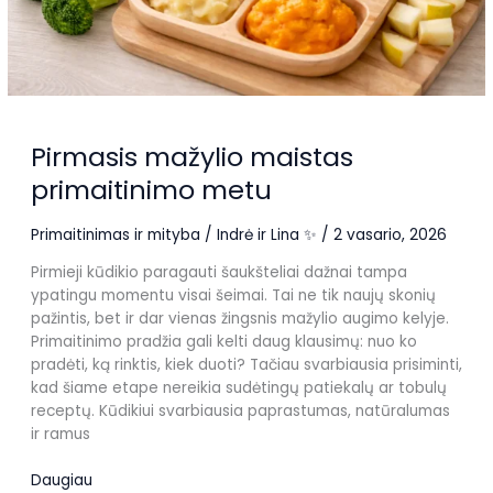
Pirmasis mažylio maistas
primaitinimo metu
Primaitinimas ir mityba
/
Indrė ir Lina ✨
/
2 vasario, 2026
Pirmieji kūdikio paragauti šaukšteliai dažnai tampa
ypatingu momentu visai šeimai. Tai ne tik naujų skonių
pažintis, bet ir dar vienas žingsnis mažylio augimo kelyje.
Primaitinimo pradžia gali kelti daug klausimų: nuo ko
pradėti, ką rinktis, kiek duoti? Tačiau svarbiausia prisiminti,
kad šiame etape nereikia sudėtingų patiekalų ar tobulų
receptų. Kūdikiui svarbiausia paprastumas, natūralumas
ir ramus
Pirmasis
Daugiau