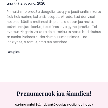
Lina ✨
/
2 vasario, 2026
Primaitinimo pradžia daugeliui tėvų yra jaudinantis ir kartu
šiek tiek nerimą keliantis etapas. Atrodo, kad dar visai
neseniai kūdikis maitinosi tik pienu, o dabar jau metas
pažinti naujus skonius, tekstūras ir valgymo įpročius. Tai
svarbus žingsnis vaiko raidoje, tačiau jis neturi būti skubus
ar nuolat lydimas susierzinimo. Primaitinimas – ne
lenktynės, o ramus, smalsus pažinimo
Rami
Daugiau
primaitinimo
pradžia
Prenumeruok jau šiandien!
Aukime kartu! Sužinok karščiausias naujienas ir gauk