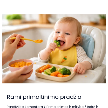
mažylio
maistas
primaitinimo
metu
Rami primaitinimo pradžia
Parašykite komentarą
/
Primaitinimas ir mityba
/
Indrė ir