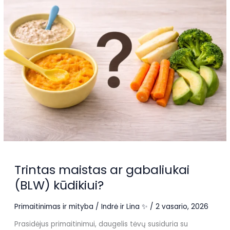
sterilizuoti
kūdikių
buteliukus?
Trintas maistas ar gabaliukai
(BLW) kūdikiui?
Primaitinimas ir mityba
/
Indrė ir Lina ✨
/
2 vasario, 2026
Prasidėjus primaitinimui, daugelis tėvų susiduria su