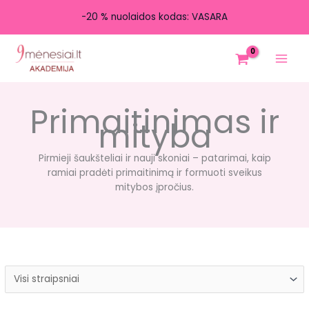
-20 % nuolaidos kodas: VASARA
Pereiti
prie
turinio
Primaitinimas ir
mityba
Pirmieji šaukšteliai ir nauji skoniai – patarimai, kaip
ramiai pradėti primaitinimą ir formuoti sveikus
mitybos įpročius.