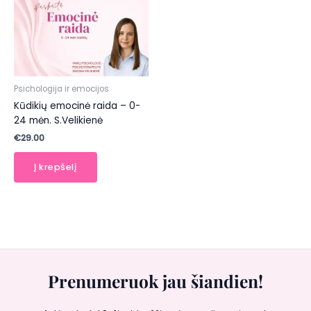
Psichologija ir emocijos
Kūdikių emocinė raida – 0-
24 mėn. S.Velikienė
€
29.00
Į krepšelį
Prenumeruok jau šiandien!