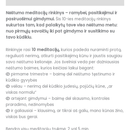
Atsiliepimai (0)
Nėštumo meditacijų rinkinys – ramybei, pasitikėjimui ir
pasiruošimui gimdymui.
Šis 10-ies meditacijų rinkinys
sukurtas tam, kad palaikytų tave viso nėštumo metu:
nuo pirmųjų savaičių iki pat gimdymo ir susitikimo su
tavo kūdikiu.
Rinkinyje rasi
10 meditacijų,
kurios padeda nuraminti protą,
reguliuoti nerimą, atkurti pasitikėjimą kūnu ir jaustis saugiau
savo nėštumo kelionėje. Jos švelniai veda per dažniausias
nėštumo baimes, kurios keičiasi laikui bėgant:
🪺 pirmame trimestre – baimę dėl nėštumo tęstinumo ir
kūdikio gyvybės
🪺 vėliau – nerimą dėl kūdikio judesių, pojūčių kūne, „ar
viskas normalu“
🪺 artėjant gimdymui – baimę dėl skausmo, kontrolės
praradimo, nežinomybės
🪺 ir galiausiai – klausimą, ar tikrai aš galiu, mano kūnas žino,
viskas bus gerai.
Bendra visų meditacijų trukmė: 2 val 5 min.