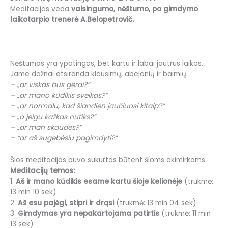
Meditacijas veda
vaisingumo, nėštumo, po gimdymo
laikotarpio trenerė A.Belopetrovič.
Nėštumas yra ypatingas, bet kartu ir labai jautrus laikas.
Jame dažnai atsiranda klausimų, abejonių ir baimių:
– „ar viskas bus gerai?”
– „ar mano kūdikis sveikas?”
– „ar normalu, kad šiandien jaučiuosi kitaip?”
– „o jeigu kažkas nutiks?”
– „ar man skaudės?”
– “ar aš sugebėsiu pagimdyti?”
Šios meditacijos buvo sukurtos būtent šioms akimirkoms.
Meditacijų temos:
1.
Aš ir mano kūdikis esame kartu šioje kelionėje
(trukmė:
13 min 10 sek)
2.
Aš esu pajėgi, stipri ir drąsi
(trukmė: 13 min 04 sek)
3.
Gimdymas yra nepakartojama patirtis
(trukmė: 11 min
13 sek)