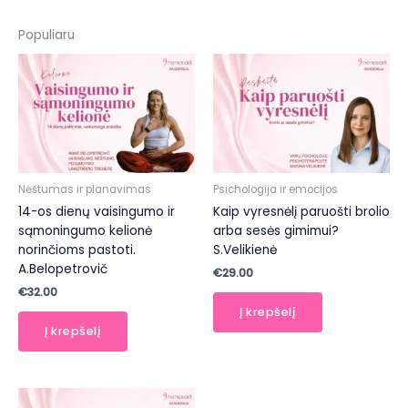
Populiaru
Nėštumas ir planavimas
Psichologija ir emocijos
14-os dienų vaisingumo ir
Kaip vyresnėlį paruošti brolio
sąmoningumo kelionė
arba sesės gimimui?
norinčioms pastoti.
S.Velikienė
A.Belopetrovič
€
29.00
€
32.00
Į krepšelį
Į krepšelį