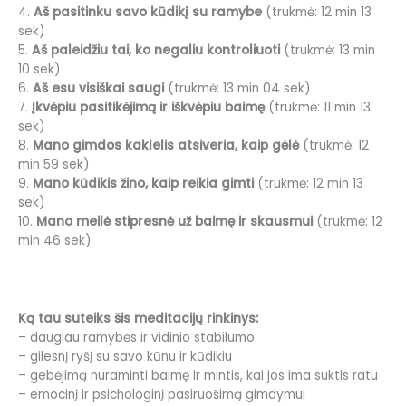
4.
Aš pasitinku savo kūdikį su ramybe
(trukmė: 12 min 13
sek)
5.
Aš paleidžiu tai, ko negaliu kontroliuoti
(trukmė: 13 min
10 sek)
6.
Aš esu visiškai saugi
(trukmė: 13 min 04 sek)
7.
Įkvėpiu pasitikėjimą ir iškvėpiu baimę
(trukmė: 11 min 13
sek)
8.
Mano gimdos kaklelis atsiveria, kaip gėlė
(trukmė: 12
min 59 sek)
9.
Mano kūdikis žino, kaip reikia gimti
(trukmė: 12 min 13
sek)
10.
Mano meilė stipresnė už baimę ir skausmui
(trukmė: 12
min 46 sek)
Ką tau suteiks šis meditacijų rinkinys:
– daugiau ramybės ir vidinio stabilumo
– gilesnį ryšį su savo kūnu ir kūdikiu
– gebėjimą nuraminti baimę ir mintis, kai jos ima suktis ratu
– emocinį ir psichologinį pasiruošimą gimdymui