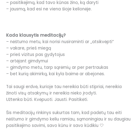
– pasitikėjimą, kad tavo kūnas žino, ką daryti
– jausmą, kad esi ne viena šioje kelionėje.
Kada klausytis meditacijų?
– nėštumo metu, kai norisi nusiraminti ar „atsikvėpti“
– vakare, prieš miegą
– prieš vizitus pas gydytojus
– artėjant gimdymui
– gimdymo metu, tarp sąrėmių ar per pertraukas
– bet kurią akimirką, kai kyla baimė ar abejonės.
Tai saugi erdvė, kurioje tau nereikia būti stipriai, nereikia
žinoti visų atsakymų ir nereikia nieko įrodyti.
Užtenka būti. Kvėpuoti. Jausti. Pasitikėti.
Šis meditacijų rinkinys sukurtas tam, kad padėtų tau eiti
nėštumo ir gimdymo keliu ramiau, sąmoningiau ir su daugiau
pasitikėjimo savimi, savo kūnu ir savo kūdikiu 🤍