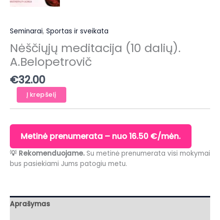
Seminarai
,
Sportas ir sveikata
Nėščiųjų meditacija (10 dalių).
A.Belopetrovič
€
32.00
produkto
Į krepšelį
kiekis:
Nėščiųjų
meditacija
(10
Metinė prenumerata – nuo 16.50 €/mėn.
dalių).
A.Belopetrovič
💡 Rekomenduojame.
Su metinė prenumerata visi mokymai
bus pasiekiami Jums patogiu metu.
Aprašymas