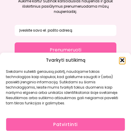
Aukime kartu! Sužinok karščiausias naujienas ir gauk
išskirtinius pasiūlymus prenumeruodama mūsų
naujienlaiškį.
Prenumeruoti
Tvarkyti sutikimą
Siekdami suteikti geriausią patirtį, naudojame tokias
technologijas kaip slapukai, kad galėtume saugoti ir (arba)
Apie mus
pasiekti įrenginio informaciją. Sutikdami su šiomis
Kontaktai
technologijomis, leisite mums tvarkyti tokius duomenis kaip
Atsiliepimai
naršymo elgsena arba unikalūs identifikatoriai šioje svetainėje.
Nesutikimas arba sutikimo atšaukimas gali neigiamai paveikti
Paslaugų teikimo sąlygos ir taisyklės
tam tikras funkcijas ir galimybes.
Patvirtinti