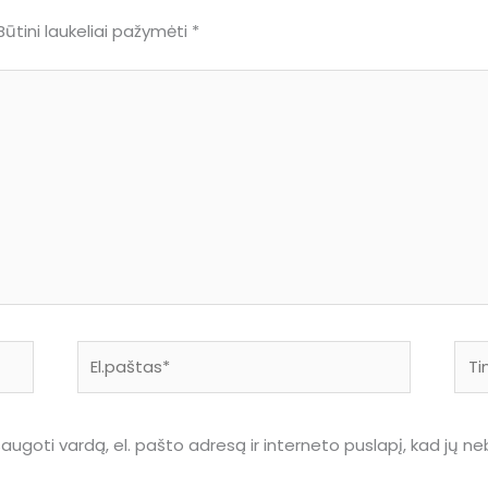
Būtini laukeliai pažymėti
*
El.paštas*
Tink
augoti vardą, el. pašto adresą ir interneto puslapį, kad jų nebe