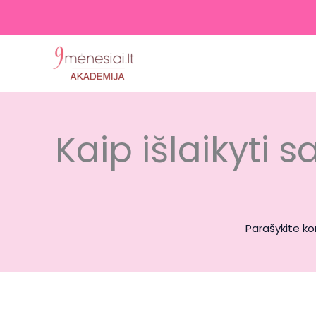
Pereiti
prie
turinio
Kaip išlaikyti 
Parašykite k