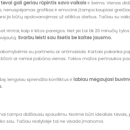
 tėvai gali geriau rūpintis savo vaikais
ir šeima. Vienas did
s, nenuspėjamas grafikas ir emocinė įtampa kaupiasi greičiau
arsi jis būtų apdovanojimas už atliktus darbus. Tačiau su vaik
t rimtai, kaip ir kitos pareigos. Net jei tai tik 20 minučių ty
avijautą.
Svarbu leisti sau ilsėtis be kaltės jausmo.
tsakomybėmis su partneriu ar artimaisiais. Kartais pakanka pap
aikščioti ar ramiai pabūna vienas. Tokios mažos pertraukos pa
ę, lengviau sprendžia konfliktus ir
labiau mėgaujasi buvimu
.
ai tampa didžiausiu spaudimu. Norime būti idealiais tėvais, 
laiko sau. Tačiau realybėje tai ne visada įmanoma.