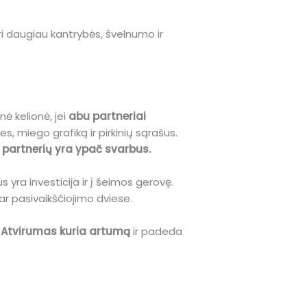
ri daugiau kantrybės, švelnumo ir
ė kelionė, jei
abu partneriai
s, miego grafiką ir pirkinių sąrašus.
 partnerių yra ypač svarbus.
s yra investicija ir į šeimos gerovę.
r pasivaikščiojimo dviese.
.
Atvirumas kuria artumą
ir padeda