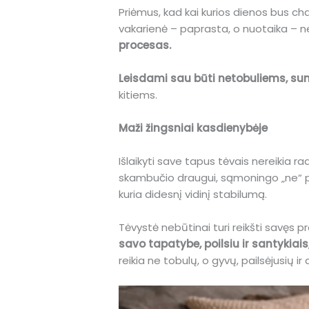
Priėmus, kad kai kurios dienos bus ch
vakarienė – paprasta, o nuotaika – ne
procesas.
Leisdami sau būti netobuliems, s
kitiems.
Maži žingsniai kasdienybėje
Išlaikyti save tapus tėvais nereikia r
skambučio draugui, sąmoningo „ne“ 
kuria didesnį vidinį stabilumą.
Tėvystė nebūtinai turi reikšti savęs pr
savo tapatybe, poilsiu ir santykiais
reikia ne tobulų, o gyvų, pailsėjusių ir