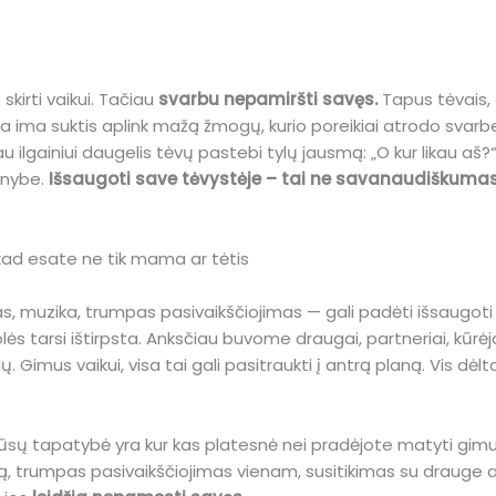
kirti vaikui. Tačiau
svarbu nepamiršti savęs.
Tapus tėvais, 
ja ima suktis aplink mažą žmogų, kurio poreikiai atrodo svarbes
u ilgainiui daugelis tėvų pastebi tylų jausmą: „O kur likau aš?
inybe.
Išsaugoti save tėvystėje – tai ne savanaudiškumas
 kad esate ne tik mama ar tėtis
 muzika, trumpas pasivaikščiojimas — gali padėti išsaugoti s
ės tarsi ištirpsta. Anksčiau buvome draugai, partneriai, kūrėja
Gimus vaikui, visa tai gali pasitraukti į antrą planą. Vis dėlto
ūsų tapatybė yra kur kas platesnė nei pradėjote matyti gimus
, trumpas pasivaikščiojimas vienam, susitikimas su drauge ar