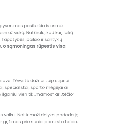
gyvenimas pasikeičia iš esmės.
ni už viską. Natūralu, kad kurį laiką
“ Tapatybės, poilsio ir santykių
, o sąmoningas rūpestis visa
ave. Tėvystė dažnai taip stipriai
i, specialistai, sporto mėgėjai ar
 ilgainiui vien tik „mamos“ ar „tėčio“
 vaikui. Net ir maži dalykai padeda ją
 grįžimas prie seniai pamiršto hobio.