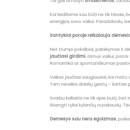
Tai gali atrodyti
smulkmenos
, tačia
Kai leidžiame sau būti ne tik tėvais,
energijos savo vaikui. Paradoksalu, b
Santykiai poroje reikalauja dėmesi
Net trumpi pokalbiai, palaikymas ir d
jaučiasi girdimi.
Gimus vaikui, poros s
Romantika ar spontaniškumas pasitrau
Vaikas jaučiasi saugiausiai, kai mato s
Tam nereikia didelių gestų – kartais
Svarbu kalbėtis ne tik apie buitį, bet
išvengti tyliai kylančių nuoskaudų. T
Dėmesys sau nėra egoizmas
, poil