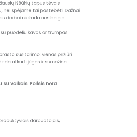
žiausių iššūkių tapus tėvais –
, nei spėjame tai pastebėti. Dažnai
ais darbai niekada nesibaigia.
los su puodeliu kavos ar trumpas
rasto susitarimo: vienas prižiūri
deda atkurti jėgas ir sumažina
 su vaikais
.
Poilsis nėra
produktyviais darbuotojais,