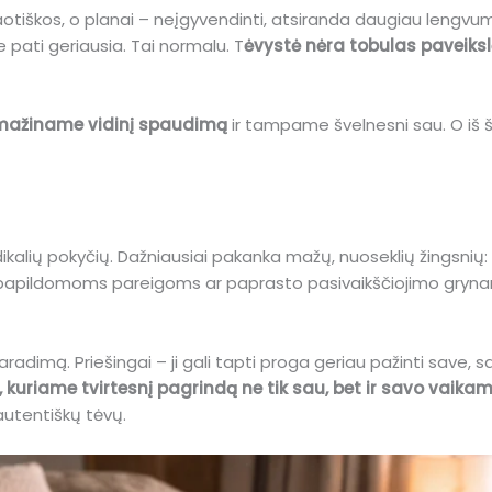
aotiškos, o planai – neįgyvendinti, atsiranda daugiau lengvum
 pati geriausia. Tai normalu. T
ėvystė nėra tobulas paveikslė
umažiname vidinį spaudimą
ir tampame švelnesni sau. O iš
adikalių pokyčių. Dažniausiai pakanka mažų, nuoseklių žingsnių:
papildomoms pareigoms ar paprasto pasivaikščiojimo grynam
aradimą. Priešingai – ji gali tapti proga geriau pažinti save, sa
, kuriame tvirtesnį pagrindą ne tik sau, bet ir savo vaika
 autentiškų tėvų.