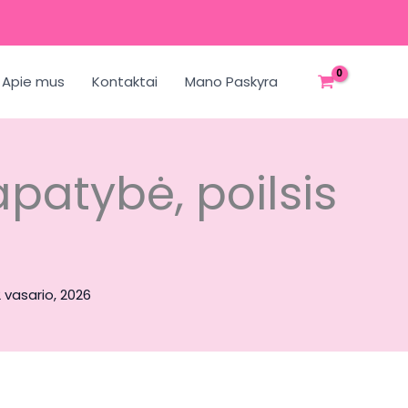
Apie mus
Kontaktai
Mano Paskyra
apatybė, poilsis
2 vasario, 2026