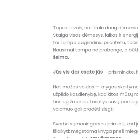
Tapus tėvais, natūralu daug dėmesio s
Staiga visas dėmesys, laikas ir energi
tai tampa pagrindiniu prioritetu, tačia
klausimai tampa ne prabanga, o būt
šeima.
Jūs vis dar esate jūs
– prisiminkite,
Net mažos veiklos — knygos skaitymas,
užpildo kasdienybę, kad kitos mūsų rol
tiesiog žmonės, turintys savų pomėgių. 
vaidmuo gali pradėti slėgti.
Svarbu sąmoningai sau priminti, kad j
išlaikyti: mėgstama knyga prieš miegą