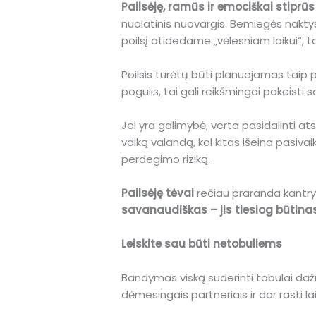
Pailsėję, ramūs ir emociškai stiprūs
nuolatinis nuovargis. Bemiegės nakty
poilsį atidedame „vėlesniam laikui“, t
Poilsis turėtų būti planuojamas taip pa
pogulis, tai gali reikšmingai pakeisti s
Jei yra galimybė, verta pasidalinti a
vaiką valandą, kol kitas išeina pasiv
perdegimo riziką.
Pailsėję tėvai
rečiau praranda kantryb
savanaudiškas – jis tiesiog būtinas
Leiskite sau būti netobuliems
Bandymas viską suderinti tobulai dažn
dėmesingais partneriais ir dar rasti 