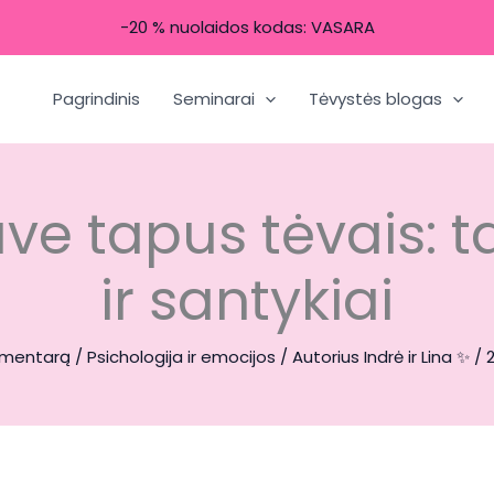
-20 % nuolaidos kodas: VASARA
Pagrindinis
Seminarai
Tėvystės blogas
save tapus tėvais: t
ir santykiai
omentarą
/
Psichologija ir emocijos
/ Autorius
Indrė ir Lina ✨
/