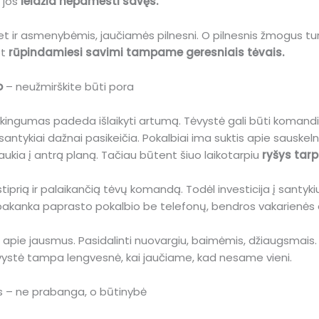
u jos
leidžia nepamesti savęs.
 bet ir asmenybėmis, jaučiamės pilnesni. O pilnesnis žmogus tu
et
rūpindamiesi savimi tampame geresniais tėvais.
o
– neužmirškite būti pora
ėkingumas padeda išlaikyti artumą. Tėvystė gali būti komandin
antykiai dažnai pasikeičia. Pokalbiai ima suktis apie sauskelne
kia į antrą planą. Tačiau būtent šiuo laikotarpiu
ryšys tarp
tiprią ir palaikančią tėvų komandą. Todėl investicija į santykiu
 pakanka paprasto pokalbio be telefonų, bendros vakarienės a
 ir apie jausmus. Pasidalinti nuovargiu, baimėmis, džiaugsmais
ėvystė tampa lengvesnė, kai jaučiame, kad nesame vieni.
sis – ne prabanga, o būtinybė