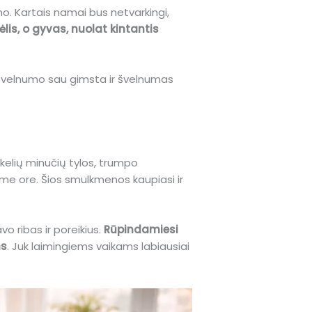
o. Kartais namai bus netvarkingi,
lis, o gyvas, nuolat kintantis
 švelnumo sau gimsta ir švelnumas
 kelių minučių tylos, trumpo
e ore. Šios smulkmenos kaupiasi ir
vo ribas ir poreikius.
Rūpindamiesi
ms
. Juk laimingiems vaikams labiausiai