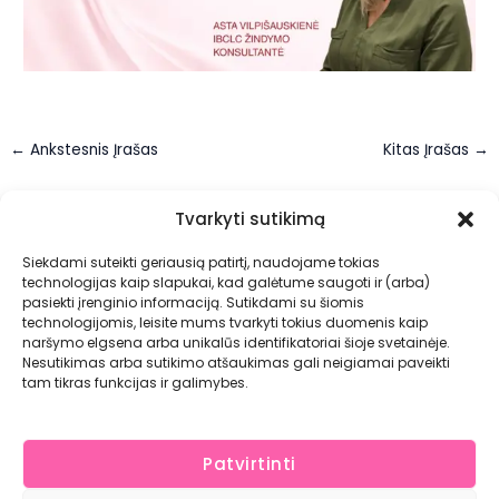
←
Ankstesnis Įrašas
Kitas Įrašas
→
Tvarkyti sutikimą
Siekdami suteikti geriausią patirtį, naudojame tokias
Prenumeruok jau šiandien!
technologijas kaip slapukai, kad galėtume saugoti ir (arba)
pasiekti įrenginio informaciją. Sutikdami su šiomis
technologijomis, leisite mums tvarkyti tokius duomenis kaip
Aukime kartu! Sužinok karščiausias naujienas ir gauk
naršymo elgsena arba unikalūs identifikatoriai šioje svetainėje.
išskirtinius pasiūlymus prenumeruodama mūsų naujienlaiškį.
Nesutikimas arba sutikimo atšaukimas gali neigiamai paveikti
tam tikras funkcijas ir galimybes.
Patvirtinti