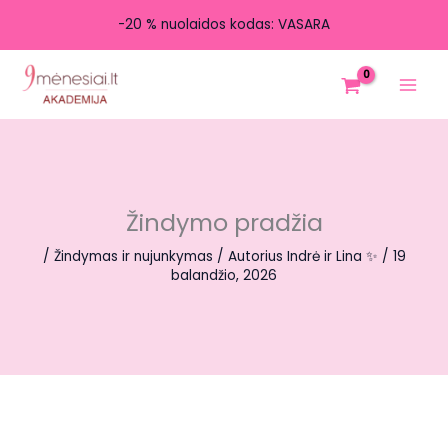
-20 % nuolaidos kodas: VASARA
Pereiti
prie
turinio
Žindymo pradžia
/
Žindymas ir nujunkymas
/ Autorius
Indrė ir Lina ✨
/
19
balandžio, 2026