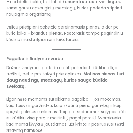
–
nedidelio kiekio, bet labai
koncentruotas ir vertingas.
Jame gausu apsauginių medžiagų, kurios padeda stiprinti
naujagimio organizmą.
Vėliau priešpienį pakeičia pereinamasis pienas, o dar po
kurio laiko – brandus pienas. Pastarasis tampa pagrindiniu
kūdikio maistu ilgesniam laikotarpiui.
Pagalba ir žindymo svarba
Dažnas žindymas padeda ne tik patenkinti kūdikio alkį ir
troškulį, bet ir prisitaikyti prie aplinkos.
Motinos pienas turi
daug naudingų medžiagų, kurios saugo kūdikio
sveikatą.
Ligoninėse mamoms suteikiama pagalba – jos mokomos,
kaip taisyklingai žindyti, kaip skatinti pieno gamybą ir kaip
spręsti galimus sunkumus. Taip pat sudaromos sąlygos būti
su kūdikiu visą parą ir maitinti jį pagal poreikį. Svarbiausia,
kad mama išvyktų jausdamasi užtikrinta ir pasiruošusi tęsti
žindymą namuose.