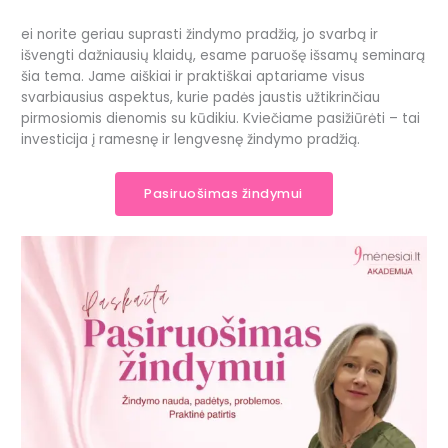
ei norite geriau suprasti žindymo pradžią, jo svarbą ir
išvengti dažniausių klaidų, esame paruošę išsamų seminarą
šia tema. Jame aiškiai ir praktiškai aptariame visus
svarbiausius aspektus, kurie padės jaustis užtikrinčiau
pirmosiomis dienomis su kūdikiu. Kviečiame pasižiūrėti – tai
investicija į ramesnę ir lengvesnę žindymo pradžią.
Pasiruošimas žindymui