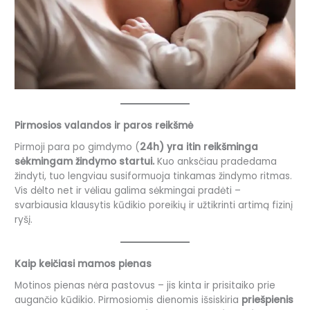
Pirmosios valandos ir paros reikšmė
Pirmoji para po gimdymo (
24h) yra itin reikšminga
sėkmingam žindymo startui.
Kuo anksčiau pradedama
žindyti, tuo lengviau susiformuoja tinkamas žindymo ritmas.
Vis dėlto net ir vėliau galima sėkmingai pradėti –
svarbiausia klausytis kūdikio poreikių ir užtikrinti artimą fizinį
ryšį.
Kaip keičiasi mamos pienas
Motinos pienas nėra pastovus – jis kinta ir prisitaiko prie
augančio kūdikio. Pirmosiomis dienomis išsiskiria
priešpienis