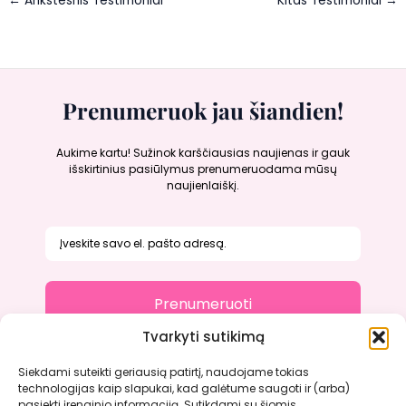
←
Ankstesnis Testimonial
Kitas Testimonial
→
Prenumeruok jau šiandien!
Aukime kartu! Sužinok karščiausias naujienas ir gauk
išskirtinius pasiūlymus prenumeruodama mūsų
naujienlaiškį.
Prenumeruoti
Tvarkyti sutikimą
Siekdami suteikti geriausią patirtį, naudojame tokias
technologijas kaip slapukai, kad galėtume saugoti ir (arba)
Apie mus
pasiekti įrenginio informaciją. Sutikdami su šiomis