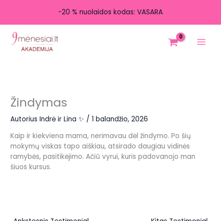
-20 % nuolaidos kodas: VASARA
Pereiti
prie
turinio
Žindymas
Autorius
Indrė ir Lina ✨
/
1 balandžio, 2026
Kaip ir kiekviena mama, nerimavau dėl žindymo. Po šių
mokymų viskas tapo aiškiau, atsirado daugiau vidinės
ramybės, pasitikėjimo. Ačiū vyrui, kuris padovanojo man
šiuos kursus.