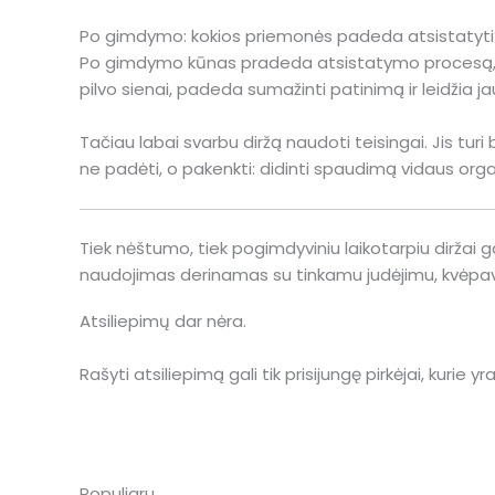
Po gimdymo: kokios priemonės padeda atsistatyti
Po gimdymo kūnas pradeda atsistatymo procesą, kur
pilvo sienai, padeda sumažinti patinimą ir leidžia ja
Tačiau labai svarbu diržą naudoti teisingai. Jis tu
ne padėti, o pakenkti: didinti spaudimą vidaus organ
Tiek nėštumo, tiek pogimdyviniu laikotarpiu diržai g
naudojimas derinamas su tinkamu judėjimu, kvėpav
Atsiliepimų dar nėra.
Rašyti atsiliepimą gali tik prisijungę pirkėjai, kurie yra
Populiaru