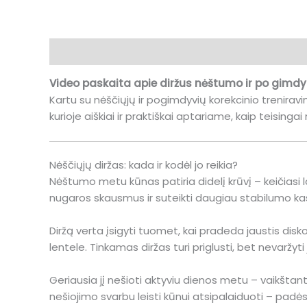
Aprašymas
Atsiliepimai (0)
Video paskaita apie diržus nėštumo ir po gimdy
Kartu su nėščiųjų ir pogimdyvių korekcinio trenirav
kurioje aiškiai ir praktiškai aptariame, kaip teisingai
Nėščiųjų diržas: kada ir kodėl jo reikia?
Nėštumo metu kūnas patiria didelį krūvį – keičiasi 
nugaros skausmus ir suteikti daugiau stabilumo kas
Diržą verta įsigyti tuomet, kai pradeda jaustis disk
lentele. Tinkamas diržas turi priglusti, bet nevaržyt
Geriausia jį nešioti aktyviu dienos metu – vaikšta
nešiojimo svarbu leisti kūnui atsipalaiduoti – pad