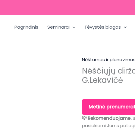
Pagrindinis
Seminarai
Tėvystės blogas
Nėštumas ir planavima
Nėščiųjų dirž
G.Lekavičė
Metinė prenumerat
💡 Rekomenduojame.
pasiekiami Jums patog