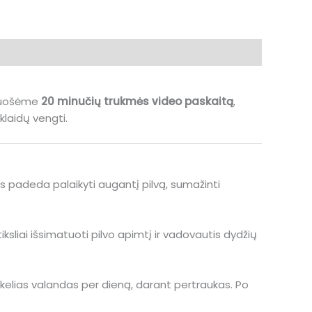
ruošėme
20 minučių trukmės video paskaitą
,
 klaidų vengti.
as padeda palaikyti augantį pilvą, sumažinti
ksliai išsimatuoti pilvo apimtį ir vadovautis dydžių
 kelias valandas per dieną, darant pertraukas. Po