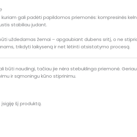
?
iam gali padėti papildomos priemonės: kompresinės kelnaitė
ustis stabiliau judant.
ri būti uždedamas žemai – apgaubiant dubens sritį, o ne stipri
ams, trikdyti laikyseną ir net lėtinti atsistatymo procesą.
ali būti naudingi, tačiau jie nėra stebuklinga priemonė. Geria
imu ir sąmoningu kūno stiprinimu.
 įsigiję šį produktą.