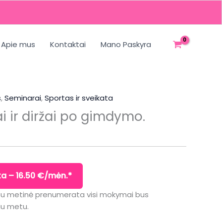
Apie mus
Kontaktai
Mano Paskyra
s
,
Seminarai
,
Sportas ir sveikata
ai ir diržai po gimdymo.
a – 16.50 €/mėn.*
Su metinė prenumerata visi mokymai bus
iu metu.