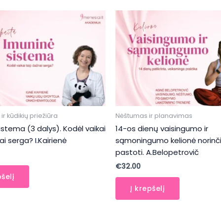
r kūdikių priežiūra
Nėštumas ir planavimas
istema (3 dalys). Kodėl vaikai
14-os dienų vaisingumo ir
ai serga? I.Kairienė
sąmoningumo kelionė norin
pastoti. A.Belopetrovič
€
32.00
pšelį
Į krepšelį