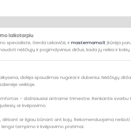
mo laikotarpiu
imo specialiste,
Gerda Lekavičė
, ir
mastermama.lt
įkūrėja pa
 naudoti nėščiųjų ir pogimdyvinius diržus, kada jų reikia ir kokių
laikysena, didėja spaudimas nugarai ir dubeniui. Nėščiųjų dirž
dienėje veikloje.
omfortas – dažniausiai antrame trimestre. Renkantis svarbu ti
i judesių ar kvėpavimo.
nt, dirbant ar ilgiau būnant ant kojų. Rekomenduojama nešioti
ės lengvi tempimo ir kvėpavimo pratimai.