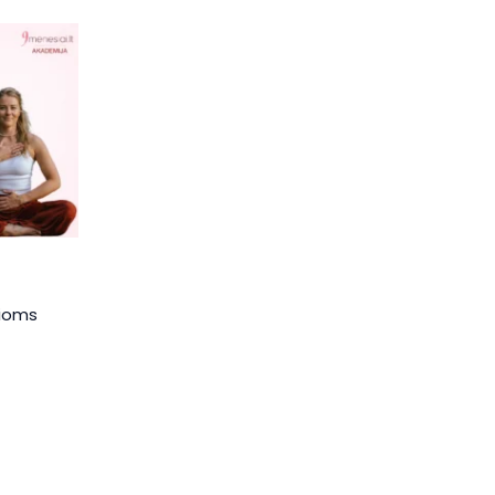
čioms