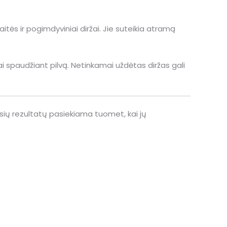
s ir pogimdyviniai diržai. Jie suteikia atramą
ai spaudžiant pilvą. Netinkamai uždėtas diržas gali
usių rezultatų pasiekiama tuomet, kai jų