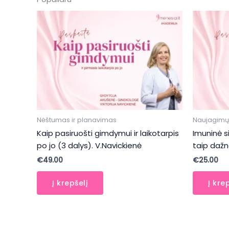
Nėštumas ir planavimas
Naujagimų i
Kaip pasiruošti gimdymui ir laikotarpis
Imuninė s
po jo (3 dalys). V.Navickienė
taip dažn
€
49.00
€
25.00
Į krepšelį
Į kre