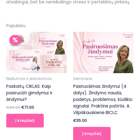
atsakingai, bet be nereikalingo streso ir perteklinių pirkinių.
Populiaru
Nėštumas ir planavimas
Seminarai
Paskaitų CIKLAS: Kaip
Pasiruošimas žindymui (4
pasiruošti gimdymui ir
dalys). Žindymo nauda,
žindymui?
padėtys, problemos, kūdikio
signalai. Praktinė patirtis. A.
Original
Current
€
84.00
€
71.00
price
price
Vilpiškauskienė IBCLC
was:
is:
€
35.00
Į krepšelį
€84.00.
€71.00.
Į krepšelį