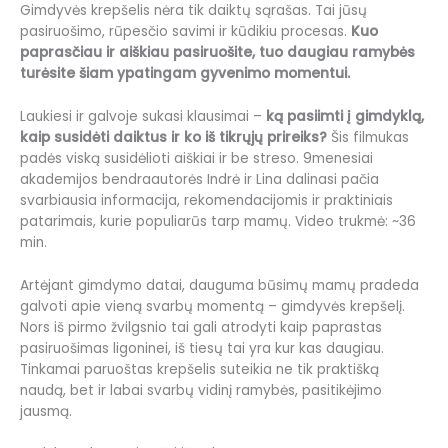
Gimdyvės krepšelis nėra tik daiktų sąrašas. Tai jūsų
pasiruošimo, rūpesčio savimi ir kūdikiu procesas.
Kuo
paprasčiau ir aiškiau pasiruošite, tuo daugiau ramybės
turėsite šiam ypatingam gyvenimo momentui.
Laukiesi ir galvoje sukasi klausimai –
ką pasiimti į gimdyklą,
kaip susidėti daiktus ir ko iš tikrųjų prireiks?
Šis filmukas
padės viską susidėlioti aiškiai ir be streso. 9menesiai
akademijos bendraautorės Indrė ir Lina dalinasi pačia
svarbiausia informacija, rekomendacijomis ir praktiniais
patarimais, kurie populiarūs tarp mamų. Video trukmė: ~36
min.
Artėjant gimdymo datai, dauguma būsimų mamų pradeda
galvoti apie vieną svarbų momentą – gimdyvės krepšelį.
Nors iš pirmo žvilgsnio tai gali atrodyti kaip paprastas
pasiruošimas ligoninei, iš tiesų tai yra kur kas daugiau.
Tinkamai paruoštas krepšelis suteikia ne tik praktišką
naudą, bet ir labai svarbų vidinį ramybės, pasitikėjimo
jausmą.