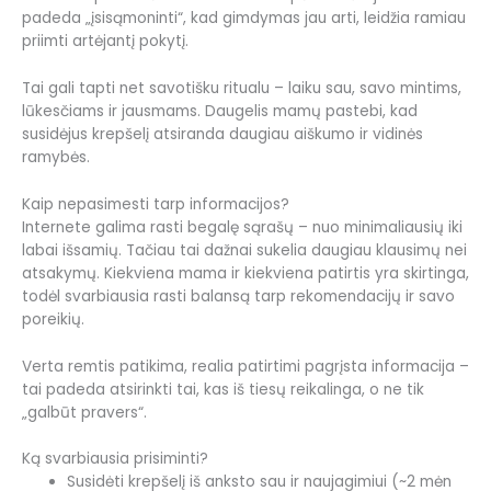
padeda „įsisąmoninti“, kad gimdymas jau arti, leidžia ramiau
priimti artėjantį pokytį.
Tai gali tapti net savotišku ritualu – laiku sau, savo mintims,
lūkesčiams ir jausmams. Daugelis mamų pastebi, kad
susidėjus krepšelį atsiranda daugiau aiškumo ir vidinės
ramybės.
Kaip nepasimesti tarp informacijos?
Internete galima rasti begalę sąrašų – nuo minimaliausių iki
labai išsamių. Tačiau tai dažnai sukelia daugiau klausimų nei
atsakymų. Kiekviena mama ir kiekviena patirtis yra skirtinga,
todėl svarbiausia rasti balansą tarp rekomendacijų ir savo
poreikių.
Verta remtis patikima, realia patirtimi pagrįsta informacija –
tai padeda atsirinkti tai, kas iš tiesų reikalinga, o ne tik
„galbūt pravers“.
Ką svarbiausia prisiminti?
Susidėti krepšelį iš anksto sau ir naujagimiui (~2 mėn