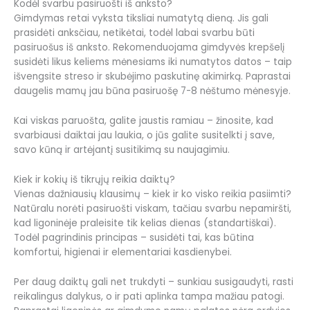
Kodėl svarbu pasiruošti iš anksto?
Gimdymas retai vyksta tiksliai numatytą dieną. Jis gali
prasidėti anksčiau, netikėtai, todėl labai svarbu būti
pasiruošus iš anksto. Rekomenduojama gimdyvės krepšelį
susidėti likus keliems mėnesiams iki numatytos datos – taip
išvengsite streso ir skubėjimo paskutinę akimirką. Paprastai
daugelis mamų jau būna pasiruošę 7-8 nėštumo mėnesyje.
Kai viskas paruošta, galite jaustis ramiau – žinosite, kad
svarbiausi daiktai jau laukia, o jūs galite susitelkti į save,
savo kūną ir artėjantį susitikimą su naujagimiu.
Kiek ir kokių iš tikrųjų reikia daiktų?
Vienas dažniausių klausimų – kiek ir ko visko reikia pasiimti?
Natūralu norėti pasiruošti viskam, tačiau svarbu nepamiršti,
kad ligoninėje praleisite tik kelias dienas (standartiškai).
Todėl pagrindinis principas – susidėti tai, kas būtina
komfortui, higienai ir elementariai kasdienybei.
Per daug daiktų gali net trukdyti – sunkiau susigaudyti, rasti
reikalingus dalykus, o ir pati aplinka tampa mažiau patogi.