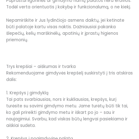
Paprastai ligoninės ar gimdymo namų palatos nėra erdvios.
Todėl verta orientuotis į kokybę ir funkcionalumą, o ne kiekį.
Nepamirškite ir Jus lydinčiojo asmens daiktų, jei ketinate
būti palatoje kartu visas naktis. Dažniausiai pakanka
šlepečių, kelių marškinėlių, apatinių ir įprastų higienos
priemonių.
Trys krepšiai – aiškumas ir tvarka
Rekomenduojame gimdyvės krepšelį suskirstyti į tris atskiras
dalis:
1. Krepšys į gimdyklą
Tai pats svarbiausias, nors ir kukliausias, krepšys, kurį
turėsite su savimi gimdymo metu. Jame turėtų būti tik tai,
ko gali prireikti gimdymo metu ir iškart po jo – sau ir
naujagimiui. Svarbu, kad viskas būtų lengvai pasiekiama ir
aiškiai sudėta.
2. Krepšys į pogimdyvinę palatą