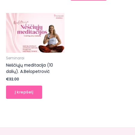
Seminarai
Nėščiųjų meditacija (10
dalių). A.Belopetrovič
€
32.00
Į krepšelį