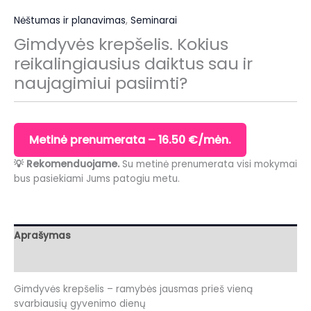
Nėštumas ir planavimas
,
Seminarai
Gimdyvės krepšelis. Kokius
reikalingiausius daiktus sau ir
naujagimiui pasiimti?
Metinė prenumerata – 16.50 €/mėn.
💡 Rekomenduojame.
Su metinė prenumerata visi mokymai
bus pasiekiami Jums patogiu metu.
Aprašymas
Atsiliepimai (0)
Gimdyvės krepšelis – ramybės jausmas prieš vieną
svarbiausių gyvenimo dienų