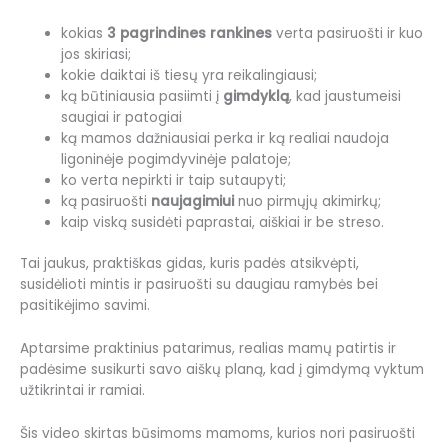
kokias
3 pagrindines rankines
verta pasiruošti ir kuo
jos skiriasi;
kokie daiktai iš tiesų yra reikalingiausi;
ką būtiniausia pasiimti į
gimdyklą
, kad jaustumeisi
saugiai ir patogiai
ką mamos dažniausiai perka ir ką realiai naudoja
ligoninėje pogimdyvinėje palatoje;
ko verta nepirkti ir taip sutaupyti;
ką pasiruošti
naujagimiui
nuo pirmųjų akimirkų;
kaip viską susidėti paprastai, aiškiai ir be streso.
Tai jaukus, praktiškas gidas, kuris padės atsikvėpti,
susidėlioti mintis ir pasiruošti su daugiau ramybės bei
pasitikėjimo savimi.
Aptarsime praktinius patarimus, realias mamų patirtis ir
padėsime susikurti savo aiškų planą, kad į gimdymą vyktum
užtikrintai ir ramiai.
Šis video skirtas būsimoms mamoms, kurios nori pasiruošti