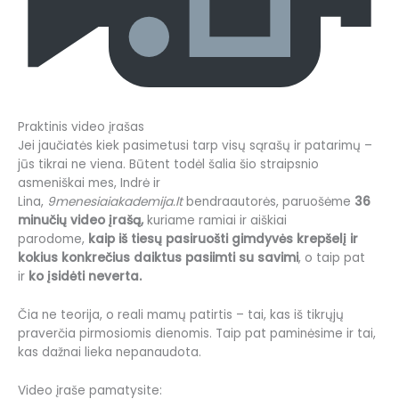
Praktinis video įrašas
Jei jaučiatės kiek pasimetusi tarp visų sąrašų ir patarimų –
jūs tikrai ne viena. Būtent todėl šalia šio straipsnio
asmeniškai mes, Indrė ir
Lina,
9menesiaiakademija.lt
bendraautorės, paruošėme
36
minučių video įrašą,
kuriame ramiai ir aiškiai
parodome,
kaip iš tiesų pasiruošti gimdyvės krepšelį ir
kokius konkrečius daiktus pasiimti su savimi
, o taip pat
ir
ko įsidėti neverta.
Čia ne teorija, o reali mamų patirtis – tai, kas iš tikrųjų
praverčia pirmosiomis dienomis. Taip pat paminėsime ir tai,
kas dažnai lieka nepanaudota.
Video įraše pamatysite: