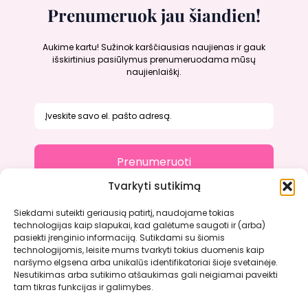
Prenumeruok jau šiandien!
Aukime kartu! Sužinok karščiausias naujienas ir gauk
išskirtinius pasiūlymus prenumeruodama mūsų
naujienlaiškį.
Prenumeruoti
Tvarkyti sutikimą
Siekdami suteikti geriausią patirtį, naudojame tokias
technologijas kaip slapukai, kad galėtume saugoti ir (arba)
Apie mus
pasiekti įrenginio informaciją. Sutikdami su šiomis
Kontaktai
technologijomis, leisite mums tvarkyti tokius duomenis kaip
Atsiliepimai
naršymo elgsena arba unikalūs identifikatoriai šioje svetainėje.
Nesutikimas arba sutikimo atšaukimas gali neigiamai paveikti
Paslaugų teikimo sąlygos ir taisyklės
tam tikras funkcijas ir galimybes.