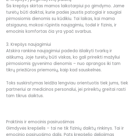
Šis krepšys skirtas mamos laikotarpiui po gimdymo. Jame
turėtų būti daiktai, kurie padės jaustis patogiai ir saugiai
pirmosiomis dienomis su kūdikiu. Tai laikas, kai mama
atsigauna, mokosi rūpintis naujagimiu, todėl ir fizinis, ir
emocinis komfortas čia yra ypač svarbus.
3. Krepšys naujagimiui
Atskira rankinė naujagimiui padeda išlaikyti tvarką ir
aiškumą. Joje turėtų būti viskas, ko gali prireikti mažyliui
pirmosiomis gyvenimo dienomis – nuo aprangos iki tam
tikrų priežiūros priemonių, kaip kad sauskelnės.
Toks suskirstymas leidžia lengviau orientuotis tiek jums, tiek
partneriui ar medicinos personalui, jei prireiktų greitai rasti
tam tikrus daiktus.
Praktinis ir emocinis pasiruošimas
Gimdyvės krepšelis – tai ne tik fizinių daiktų rinkinys. Tai ir
emocinio pasiruošimo dalis. Pats krepšelio dėliojimas